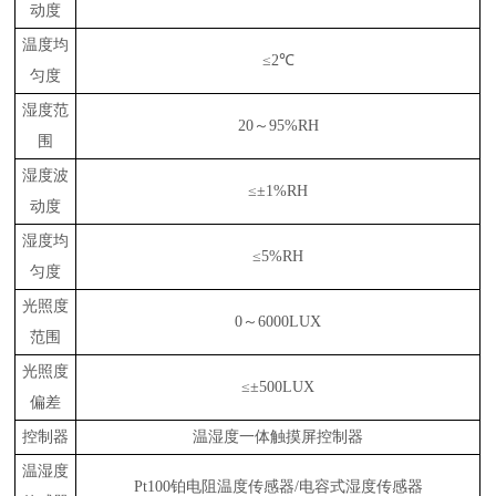
动度
温度均
≤2℃
匀度
湿度范
20～95%RH
围
湿度波
≤±1%RH
动度
湿度均
≤5%RH
匀度
光照度
0～6000LUX
范围
光照度
≤±500LUX
偏差
控制器
温湿度一体触摸屏
控制器
温湿度
Pt100铂电阻温度传感器/电容式湿度传感器