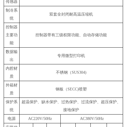
传感器
制冷系
双套
全封闭耐高温压缩机
统
控制器
主要功
控制器带有三级权限功能、自动存储功能
能
数据输
专用微型打印机
出
内腔材
不锈钢（
SUS304)
质
外箱材
钢板（
SECC)喷塑
质
保护系
超温保护、缺水保护、过热保护、过流保护、超压保护、
统
接地保护
电源
AC220V/50Hz
AC380V/50Hz