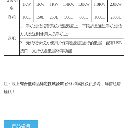
安装功
1
KW
1
KW
1
KW
1.4
KW
1.8
KW
1.8
KW
2.8
KW
率
容积
100L
150L
250L
500L
800L
1000L
2000L
1、手机短信报警系统把温湿度上、下限超差通过手机短信
方式发送到使用人员手机上
选配
2、无纸记录仪方便用户保存温湿度运行的数据，配有USB
接口，支持优盘数据转存功能
注：以上
综合型药品稳定性试验箱
价格和属性仅供参考，详情还请
确认！
产品咨询