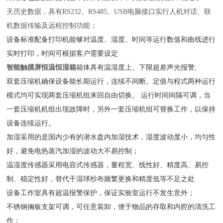
天历史数据，具有RS232、RS485、USB电脑接口实行人机对话、联
机数据传输及远程控制功能；
设备标准配备打印机能够对温度、湿度、时间等运行数值和曲线进行
实时打印，时间可根据客户需要设定
智能触摸屏恒温恒湿箱
箱体具有温湿度上、下限超差声光报警;
双套压缩机确保设备能长期运行，连续不间断。定值与程式两种运行
模式均可实现两套压缩机组来回自由切换。 运行时间间隔可调，当
一套压缩机机组出现故障时，另外一套压缩机组可替换工作，以保持
设备连续运行。
加湿采用的是国内少有的潜水盘内加湿技术，湿度波动度小，均匀性
好，避免电热蒸汽加湿的波动大不易控制；
温湿度传感器采用电容式传感器，量程宽、线性好、精度高、易控
制、稳定性好，替代干湿球纱布频繁更换和精度低等不足之处
设备工作室具有超温报警保护，保证实验室运行不发生意外；
不锈钢搁板支架可调，可任意装卸，便于物品的存取和内腔的清洗工
作；