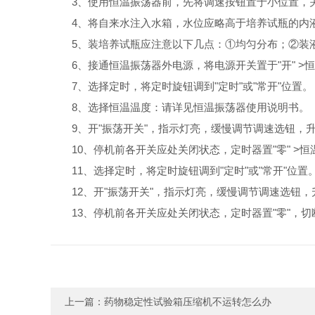
3、使用恒温振荡器前，先将调速按钮置于小位置，关"振
4、将自来水注入水箱，水位应略高于培养试瓶的内液
5、装培养试瓶应注意以下几点：①均匀分布；②装液
6、接通恒温振荡器外电源，将电源开关置于"开" >恒
7、选择定时，将定时旋钮调到"定时"或"常开"位置。
8、选择恒温温度：请详见恒温振荡器使用说明书。
9、开"振荡开关"，指示灯亮，缓慢调节调速选钮，
10、停机前各开关应处关闭状态，定时器置"零" >恒
11、选择定时，将定时旋钮调到"定时"或"常开"位置
12、开"振荡开关"，指示灯亮，缓慢调节调速选钮，
13、停机前各开关应处关闭状态，定时器置"零"，切
上一篇：
药物稳定性试验箱压缩机不运转怎么办