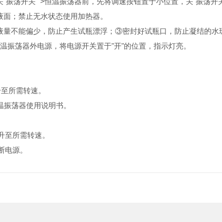
荡开关" >恒温振荡器前，先将调速按钮置于小位置，关"振荡开关
面；禁止无水状态使用加热器。
量不能偏少，防止产生试瓶漂浮；③密封好试瓶口，防止凝结的水
温振荡器外电源，将电源开关置于"开"的位置，指示灯亮。
升至所需转速。
温振荡器使用说明书。
。
升至所需转速。
断电源。