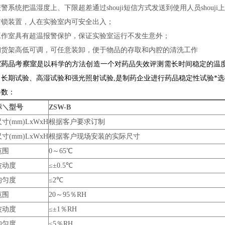
警系统把温湿度上、下限超差通过shouji短信方式发送到使用人员shouji
防锁装置，人在实验室内可安全出入；
工作室具有超温报警保护，保证实验室运行不发生意外；
钢货架高低可调，可任意装卸，便于物品的存取和内腔的清洗工作
室药品考察室
是以科学的方法创造一个对药品失效评测需长时间稳定的温
、长期试验、高湿试验和强光照射试验,是制药企业进行药品稳定性试验*
参数：
标＼型号
ZSW-B
寸(mm)LxWxH
根据客户要求订制
寸(mm)LxWxH
根据客户现场安装的实际尺寸
范围
0～65℃
波动度
≤±0.5℃
均匀度
≤2℃
范围
20～95％RH
波动度
≤±1％RH
均匀度
≤5％RH