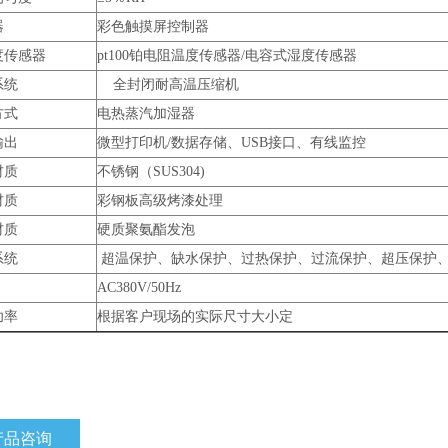
器
彩色触摸屏控制器
度传感器
pt100铂电阻温度传感器/电容式湿度传感器
系统
全封闭耐高温压缩机
方式
电热蒸汽加湿器
输出
微型打印机/数据存储、USB接口、有线监控
材质
不锈钢（SUS304)
材质
彩钢板高级烤漆处理
材质
硬质聚氨酯发泡
系统
超温保护、缺水保护、过热保护、过流保护、超压保护
AC380V/50Hz
功率
根据客户现场的实际尺寸大小定
产品咨询