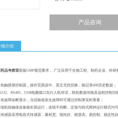
产品咨询
详细介绍
室药品考察室
新版GMP规范要求， 广泛应用于生物工程、制药企业、科
：
彩色触摸屏控制器，操作页面设中、英文无忧切换，能记录600历史数据；
S232、RS485、USB电脑接口实行人机对话，联机数据传输及远程控制功
具有故障诊断显示，当试验箱发生故障时可通过控制屏实时查看；
压缩机组确保设备能长期运行，连续不间断。定值与程式两种运行模式均
度传感器采用电容式传感器，量程宽、线性好、精度高、易控制、稳定性