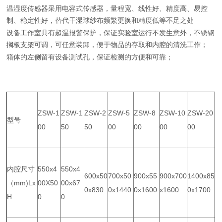
温湿度传感器采用电容式传感器，量程宽、线性好、精度高、易控
制、稳定性好，替代干湿球纱布频繁更换和精度低等不足之处
设备工作室具有超温报警保护，保证实验室运行不发生意外，不锈钢
搁板支架可调，可任意装卸，便于物品的存取和内腔的清洗工作；
箱体的左侧留有设备测试孔，保证检测的方便和可靠；
ZSW-1
ZSW-1
ZSW-2
ZSW-5
ZSW-8
ZSW-10
ZSW-20
型号
00
50
50
00
00
00
00
内腔尺寸
550x4
550x4
600x50
700x50
900x55
900x700
1400x85
（mm)Lx
00X50
00x67
0x830
0x1440
0x1600
x1600
0x1700
H
0
0