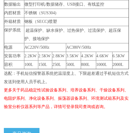
数据输出
微型打印机
/
数据储存、
USB
接口、有线监控
内腔材质
不锈钢（
SUS304)
外箱材质
钢板（
SECC)
喷塑
保护系统
超温保护、缺水保护、过热保护、过流保护、超压保
护、接地保护
电源
AC220V/50Hz
AC380V/50Hz
安装功率
2.2KW
2.5KW
2.8KW
3.5KW
4.2KW
4.6KW
6.5KW
容积
100L
150L
250L
500L
800L
1000L
2000L
选配：手机短信报警器系统把温湿度上、下限超差通过手机短信方式
发送到使用人员手机上。
更多关于药品稳定性试验设备系列、培养设备系列、干燥设备系列、
电阻炉系列、净化设备系列、振荡器设备系列、环境测试箱系列及实
验室分析仪器系列等产品，详情可登录我司查询或咨询。