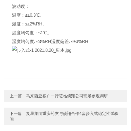
波动度：
温度：
≤±0.3℃。
湿度：
≤±2%RH。
温度均匀度：
≤1℃。
湿度均匀度
: ≤3%RH
湿度偏差
: ≤±3%RH
上一篇：
马来西亚客户一行莅临侦翔公司现场参观调研
下一篇：
复星集团重庆药友与侦翔合作4套步入式稳定性试验
间