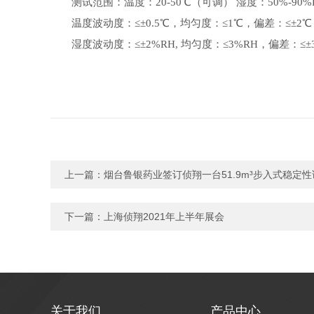
测试范围：温度：
20-50℃（可调） 湿度：50%-90
温度波动度：
≤±0.5℃，均匀度：≤1℃，偏差：≤±2℃
湿度波动度：≤±2%RH, 均匀度：≤3%RH，偏差：≤±
上一篇：
烟台鲁银药业签订侦翔一台51.9m³步入式稳定
下一篇：
上海侦翔2021年上半年展会
关于我们
产品中心