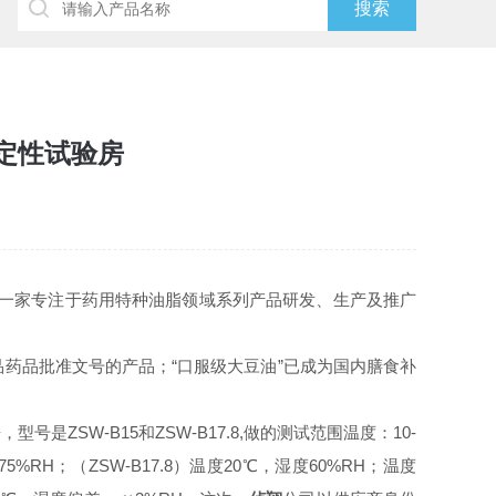
定性试验房
市,一家专注于药用特种油脂领域系列产品研发、生产及推广
品药品批准文号的产品；“口服级大豆油”已成为国内膳食补
ZSW-B15
ZSW-B17.8,
10-
房
，型号是
和
做的测试范围温度：
75%RH
ZSW-B17.8
20
60%RH
；（
）温度
℃，湿度
；温度