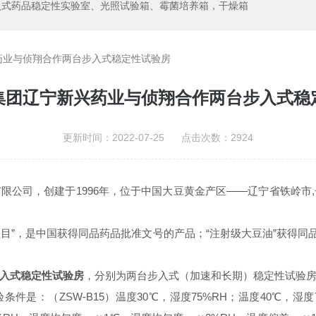
入式药品稳定性实验室、光照试验箱、霉菌培养箱，干燥箱
药业与侦翔合作两台步入式稳定性试验房
集团辽宁新兴药业与侦翔合作两台步入式稳
更新时间：2022-07-25 点击次数：2924
1996年，位于中国大豆黄金产区——辽宁省铁岭
有限公司，创建于
项目”，是中国获得同品药品批准文号的产品；“注射级大豆油”获得同
入式稳定性试验房
，分别为
两台步入式（加速和长期）稳定性试验
ZSW-B15
30
75%RH
40
验条件是：（
）温度
℃，湿度
；温度
℃，湿度