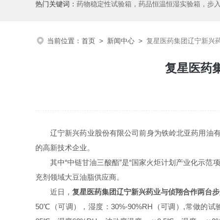
热门关键词：
药物稳定性试验箱，药品恒温恒湿实验箱，步
当前位置：
首页
>
新闻中心
>
复星医药集团辽宁新兴
复星医药
辽宁新兴药业股份有限公司前身为铁岭北亚药用油
的高新技术企业。
其中“中链甘油三酸酯”是“国家火炬计划产业化示范
充剂领域大豆油脂供应商。
复星医药集团辽宁新兴药业与侦翔合作两台步
近日，
50
30%-90%RH
,
℃（可调），湿度：
（可调）
常做的试