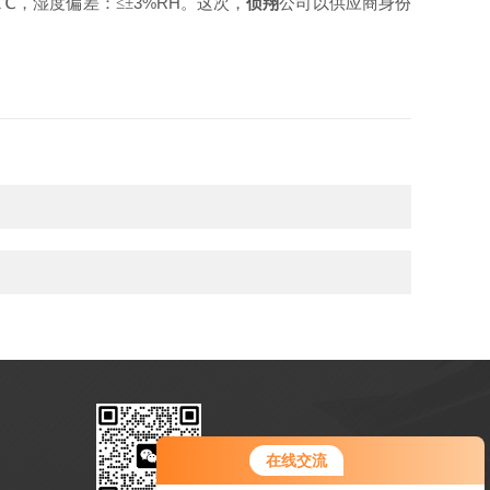
1
3%RH
℃，湿度偏差：≤±
。这次，
侦翔
公司以
供应商身份
扫码联系我们
在线交流