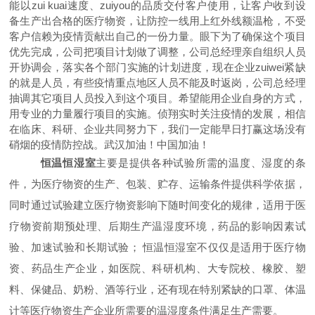
能以zui kuai速度、zuiyou的品质交付客户使用，让客户收到设
备生产出合格的医疗物资，让防控一线用上红外线额温枪，不受
客户信赖为疫情贡献出自己的一份力量。眼下为了确保这个项目
优先完成，公司把项目计划做了调整，公司总经理亲自组织人员
开协调会，落实各个部门实施的计划进度，现在企业zuiwei紧缺
的就是人员，有些疫情重点地区人员不能及时返岗，公司总经理
抽调其它项目人员投入到这个项目。希望能用企业自身的方式，
用专业的力量履行项目的实施。侦翔实时关注疫情的发展，相信
在临床、科研、企业共同努力下，我们一定能早日打赢这场没有
硝烟的疫情防控战。武汉加油！中国加油！
恒温恒湿室
主要是提供各种试验所需的温度、湿度的条
件，为医疗物资的生产、包装、贮存、运输条件提供科学依据，
同时通过试验建立医疗物资影响下随时间变化的规律，适用于医
疗物资前期预处理、后期生产温湿度环境，药品的影响因素试
验、加速试验和长期试验； 恒温恒湿室不仅仅是适用于医疗物
资、药品生产企业，如医院、科研机构、大专院校、橡胶、塑
料、保健品、奶粉、酒等行业，还有现在特别紧缺的口罩、体温
计等医疗物资生产企业所需要的温湿度条件满足生产需要。