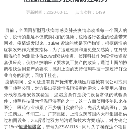
更新时间：2020-03-11 点击次数：1499
目前，全国因新型冠状病毒感染肺炎疫情牵动着每一个国人的
心，疫情的蔓延不仅威胁我们的健康，也给各行各业的经营带来
困难。疫情爆发以来，zuiwei紧缺的就是医疗物资，根据病情的
症状发热作为重要指标，为了迅速检测和避免交叉感染，
红外线
额温枪
作为测量体温zuiwei紧缺物资。侦翔科技作为疫情物资配
套供应商，侦翔科技响应了要求复工复产的政策，通过上面的协
调很快达到复产的要求，感谢上面的支持侦翔科技一定履行好企
业自身的职责，回馈于社会。
疫情期间，公司还没有复产抚州市康顺医疗器械有限公司找到
我们侦翔公司，对方提出要建恒温恒湿室的需求，主要用来做红
外线额温枪安装实验室，温湿度条件是我们设备常做的试验条
件，侦翔科技做为恒温恒湿室的之一，这一方面侦翔多年以来在
医疗、医药行业积累了不少项目实战经验，先后为威高医疗、扬
子江药业、华润三九、广药集团、上海医药等国内大型集团提供
过相同设备，zui后通过双方的沟通和技术方案确认，对方确定
了15m³
恒温恒湿室，
型号为ZSW-B15；同时为了确保这个项目