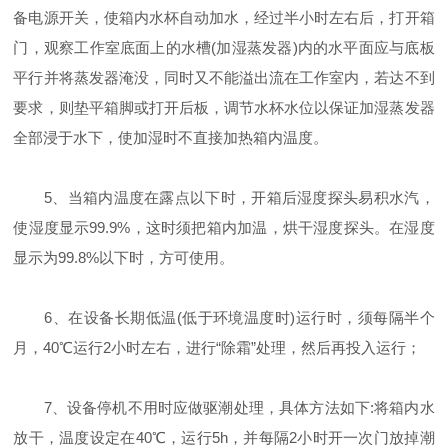
备电源开关，使箱内水杯自动加水，经过半小时左右后，打开箱
门，观察工作室底面上的水槽(加湿蒸发器)内的水平面应与底板
平行并将蒸发器淹没，同时又不能溢出流在工作室内，若达不到
要求，则垫平箱脚或打开后板，调节水杯水位以保证加湿蒸发器
全部浸于水下，使加湿时不直接加热箱内温度。
5、当箱内温度在露点以下时，开箱后湿度探头易积水汽，
使湿度显示99.9%，这时须把箱内加温，烘干湿度探头。在湿度
显示为99.8%以下时，方可使用。
6、在设备长期低温(低于环境温度时)运行时，须每隔半个
月，40℃运行2小时左右，进行“除霜”处理，然后再投入运行；
7、设备停机不用时应做驱潮处理，具体方法如下:将箱内水
放干，温度设定在40℃，运行5h，并每隔2小时开一次门放掉潮